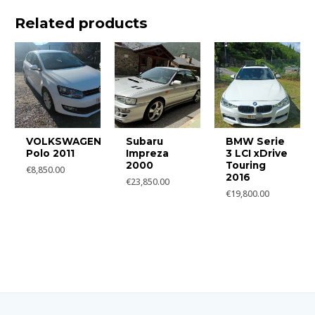
Related products
VOLKSWAGEN
Subaru
BMW Serie
Polo 2011
Impreza
3 LCI xDrive
2000
Touring
€
8,850.00
2016
€
23,850.00
€
19,800.00